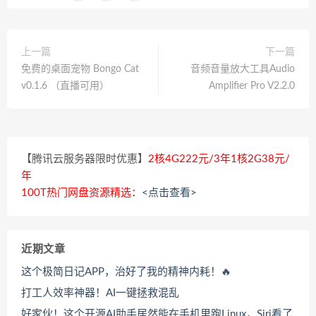
上一篇
下一篇
免费的桌面宠物 Bongo Cat
音频音量放大工具Audio
v0.1.6 （直播可用）
Amplifier Pro V2.2.0
【腾讯云服务器限时优惠】
2核4G222元/3年1核2G38元/
年
100T热门网盘资源精选：
<点击查看>
近期文章
这个极简日记APP，治好了我的精神内耗！🔥
打工人效率神器！AI一键拯救混乱
好家伙！这个开源AI助手居然能在手机里跑Linux，Siri看了