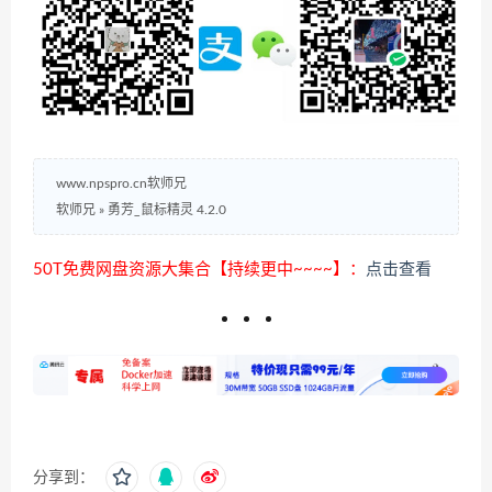
www.npspro.cn软师兄
软师兄
»
勇芳_鼠标精灵 4.2.0
50T免费网盘资源大集合【持续更中~~~~】：
点击查看
分享到：