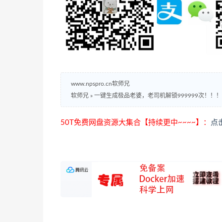
www.npspro.cn软师兄
软师兄
»
一键生成极品老婆，老司机解锁999999次！！！
50T免费网盘资源大集合【持续更中~~~~】：
点