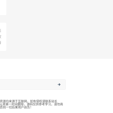
篇
软
等
资源均来源于互联网，如有侵权请联系站长
qq.com),将第一时间删除，源码仅供参考学习，请勿商
否则一切后果用户自负！