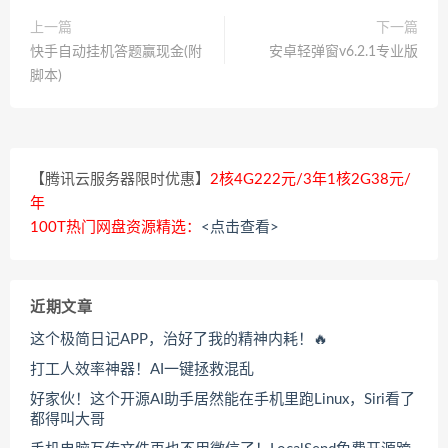
上一篇
下一篇
快手自动挂机答题赢现金(附
安卓轻弹窗v6.2.1专业版
脚本)
【腾讯云服务器限时优惠】
2核4G222元/3年1核2G38元/
年
100T热门网盘资源精选：
<点击查看>
近期文章
这个极简日记APP，治好了我的精神内耗！🔥
打工人效率神器！AI一键拯救混乱
好家伙！这个开源AI助手居然能在手机里跑Linux，Siri看了
都得叫大哥