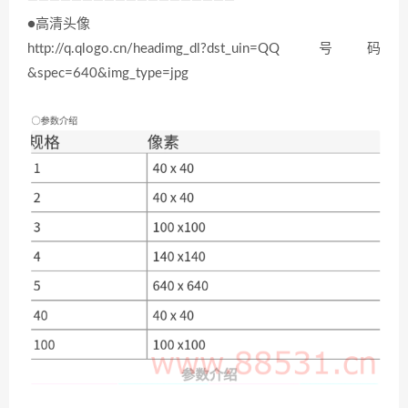
●高清头像
http://q.qlogo.cn/headimg_dl?dst_uin=QQ 号码
&spec=640&img_type=jpg