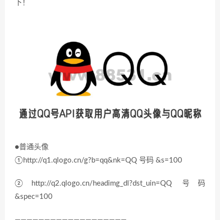
下！
●普通头像
①http://q1.qlogo.cn/g?b=qq&nk=QQ 号码 &s=100
②http://q2.qlogo.cn/headimg_dl?dst_uin=QQ 号码
&spec=100
———————————————————