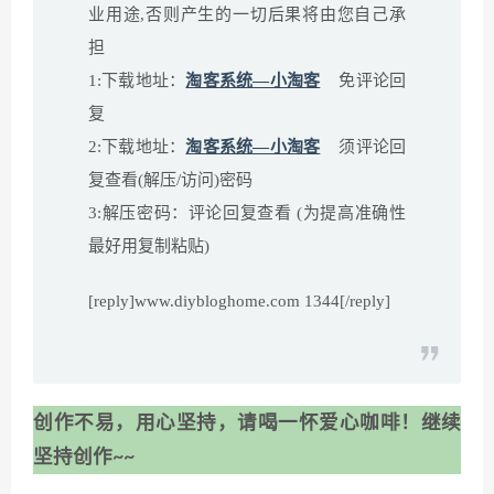
业用途,否则产生的一切后果将由您自己承
担
1:
下载地址：
淘客系统—小淘客
免评论回
复
2:
下载地址：
淘客系统—小淘客
须评论回
复查看(解压/访问)密码
3:
解压密码：评论回复查看 (为提高准确性
最好用复制粘贴)
[reply]www.diybloghome.com 1344[/reply]
创作不易，用心坚持，请喝一怀爱心咖啡！继续
坚持创作~~